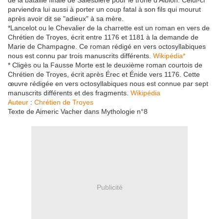
de la bataille finale de Salesbière pour le trône d'Albion. Celui-ci
parviendra lui aussi à porter un coup fatal à son fils qui mourut
après avoir dit se "adieux" à sa mère.
*Lancelot ou le Chevalier de la charrette est un roman en vers de
Chrétien de Troyes, écrit entre 1176 et 1181 à la demande de
Marie de Champagne. Ce roman rédigé en vers octosyllabiques
nous est connu par trois manuscrits différents.
Wikipédia*
* Cligès ou la Fausse Morte est le deuxième roman courtois de
Chrétien de Troyes, écrit après Érec et Énide vers 1176. Cette
œuvre rédigée en vers octosyllabiques nous est connue par sept
manuscrits différents et des fragments.
Wikipédia
Auteur
:
Chrétien de Troyes
Texte de Aimeric Vacher dans Mythologie n°8
Publicité