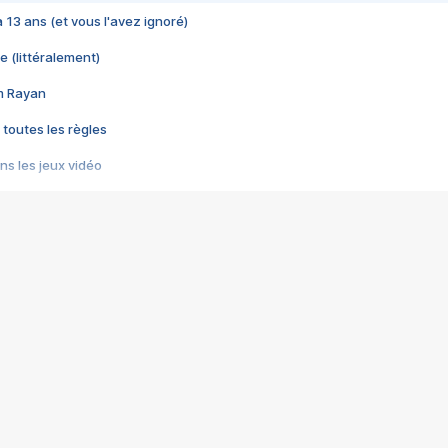
 a 13 ans (et vous l'avez ignoré)
e (littéralement)
im Rayan
 toutes les règles
s les jeux vidéo
us choquant de Rockstar ? - Le scandale BULLY
e plus moche de Steam
du RÊVE tourne au CAUCHEMAR
pendant 8 heures
it… à tort
umiliés par un jeu vidéo
ire - Final Fantasy 8