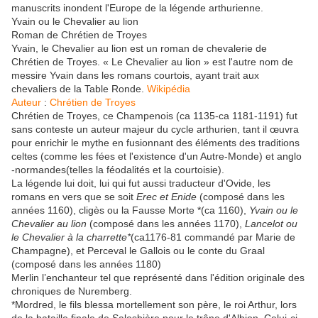
manuscrits inondent l'Europe de la légende arthurienne.
Yvain ou le Chevalier au lion
Roman de Chrétien de Troyes
Yvain, le Chevalier au lion est un roman de chevalerie de
Chrétien de Troyes. « Le Chevalier au lion » est l'autre nom de
messire Yvain dans les romans courtois, ayant trait aux
chevaliers de la Table Ronde.
Wikipédia
Auteur
:
Chrétien de Troyes
Chrétien de Troyes, ce Champenois (ca 1135-ca 1181-1191) fut
sans conteste un auteur majeur du cycle arthurien, tant il œuvra
pour enrichir le mythe en fusionnant des éléments des traditions
celtes (comme les fées et l'existence d'un Autre-Monde) et anglo
-normandes(telles la féodalités et la courtoisie).
La légende lui doit, lui qui fut aussi traducteur d'Ovide, les
romans en vers que se soit
Erec et Enide
(composé dans les
années 1160), cligès ou la Fausse Morte *(ca 1160),
Yvain ou le
Chevalier au lion
(composé dans les années 1170),
Lancelot ou
le Chevalier à la charrette*
(ca1176-81 commandé par Marie de
Champagne), et Perceval le Gallois ou le conte du Graal
(composé dans les années 1180)
Merlin l’enchanteur tel que représenté dans l'édition originale des
chroniques de Nuremberg.
*Mordred, le fils blessa mortellement son père, le roi Arthur, lors