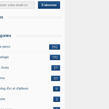
es
gories
te perso
292
hologie
170
 livres
27
éma
20
blog d'ici et d'ailleurs
9
oire
3