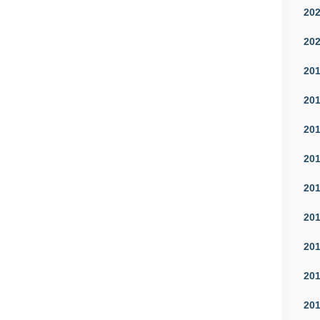
20
20
20
20
20
20
20
20
20
20
20