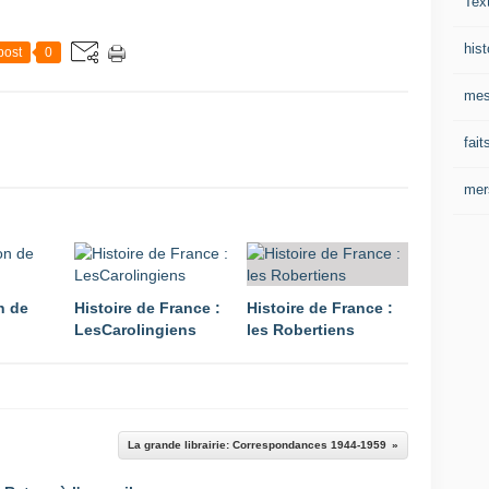
Tex
hist
post
0
mes
fait
mer
n de
Histoire de France :
Histoire de France :
LesCarolingiens
les Robertiens
La grande librairie: Correspondances 1944-1959