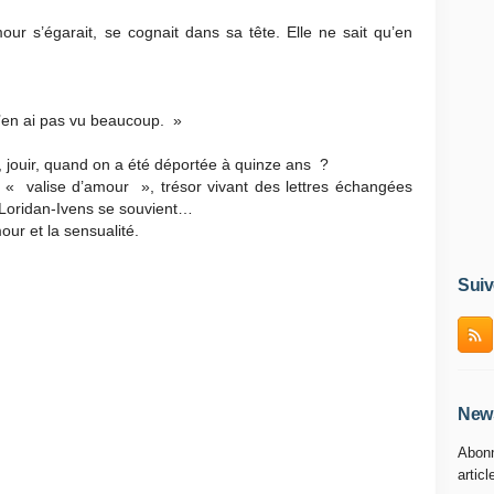
ur s’égarait, se cognait dans sa tête. Elle ne sait qu’en
’en ai pas vu beaucoup. »
 jouir, quand on a été déportée à quinze ans ?
 « valise d’amour », trésor vivant des lettres échangées
 Loridan-Ivens se souvient…
our et la sensualité.
Suiv
News
Abonn
articl