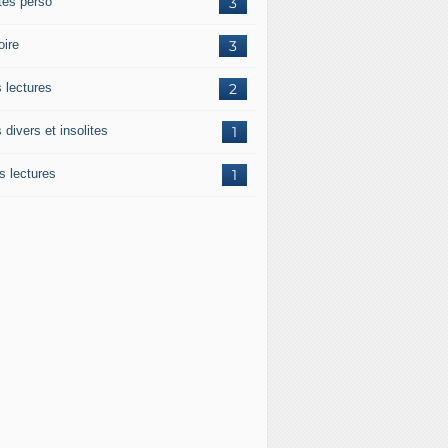
tes perso
3
oire
3
 lectures
2
s divers et insolites
1
s lectures
1