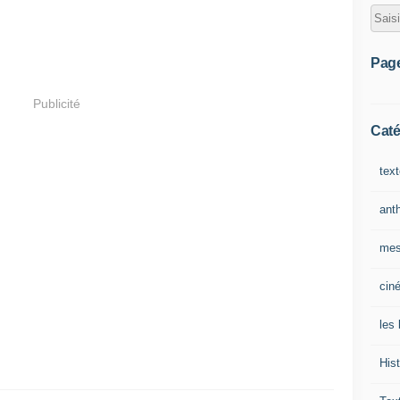
Pag
Publicité
Caté
tex
ant
mes
cin
les 
Hist