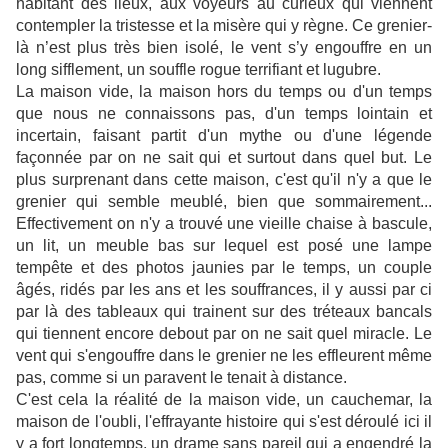
habitant des lieux, aux voyeurs au curieux qui viennent
contempler la tristesse et la misère qui y règne. Ce grenier-
là n’est plus très bien isolé, le vent s’y engouffre en un
long sifflement, un souffle rogue terrifiant et lugubre.
La maison vide, la maison hors du temps ou d'un temps
que nous ne connaissons pas, d'un temps lointain et
incertain, faisant partit d'un mythe ou d'une légende
façonnée par on ne sait qui et surtout dans quel but. Le
plus surprenant dans cette maison, c'est qu'il n'y a que le
grenier qui semble meublé, bien que sommairement...
Effectivement on n'y a trouvé une vieille chaise à bascule,
un lit, un meuble bas sur lequel est posé une lampe
tempête et des photos jaunies par le temps, un couple
âgés, ridés par les ans et les souffrances, il y aussi par ci
par là des tableaux qui trainent sur des tréteaux bancals
qui tiennent encore debout par on ne sait quel miracle. Le
vent qui s'engouffre dans le grenier ne les effleurent même
pas, comme si un paravent le tenait à distance.
C'est cela la réalité de la maison vide, un cauchemar,
la
maison de l'oubli, l'effrayante histoire qui s'est déroulé ici il
y a fort longtemps, un drame sans pareil qui a engendré la