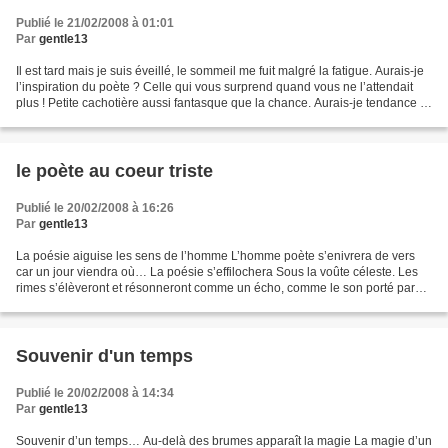
Publié le 21/02/2008 à 01:01
Par
gentle13
Il est tard mais je suis éveillé, le sommeil me fuit malgré la fatigue. Aurais-je
l’inspiration du poète ? Celle qui vous surprend quand vous ne l’attendait
plus ! Petite cachotière aussi fantasque que la chance. Aurais-je tendance à
dire capricieuse...
le poète au coeur triste
Publié le 20/02/2008 à 16:26
Par
gentle13
La poésie aiguise les sens de l’homme L’homme poète s’enivrera de vers
car un jour viendra où… La poésie s’effilochera Sous la voûte céleste. Les
rimes s’élèveront et résonneront comme un écho, comme le son porté par
l’air qui, se répand de vallée en...
Souvenir d'un temps
Publié le 20/02/2008 à 14:34
Par
gentle13
Souvenir d’un temps… Au-delà des brumes apparaît la magie La magie d’un