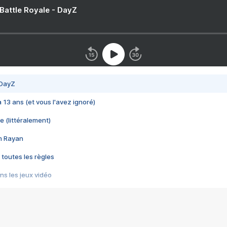
 Battle Royale - DayZ
 DayZ
 a 13 ans (et vous l'avez ignoré)
e (littéralement)
im Rayan
 toutes les règles
s les jeux vidéo
us choquant de Rockstar ? - Le scandale BULLY
e plus moche de Steam