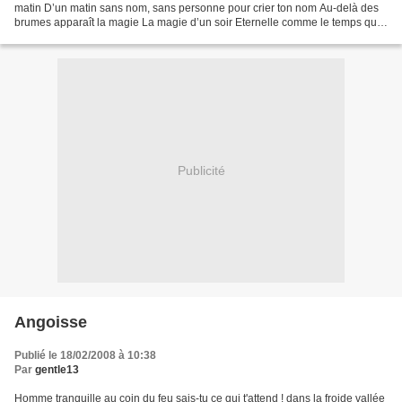
matin D’un matin sans nom, sans personne pour crier ton nom Au-delà des
brumes apparaît la magie La magie d’un soir Eternelle comme le temps qui
nous enveloppe Eternelle comme la...
Publicité
Angoisse
Publié le 18/02/2008 à 10:38
Par
gentle13
Homme tranquille au coin du feu sais-tu ce qui t'attend ! dans la froide vallée