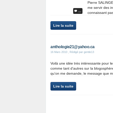
Pierre SALINGER
me servir des in
…
connaissant pas
Lire la suite
anthologie21@yahoo.ca
16 Mars 2010
, Rédigé par gentle13
Voilà une idée très intéressante pour 
comme tant d'autres sur la blogosphère.
qu'on me demande, le message que m'o
Lire la suite