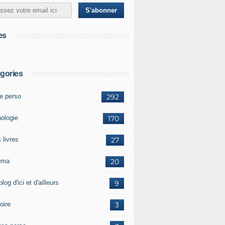
es
gories
te perso
292
hologie
170
 livres
27
éma
20
blog d'ici et d'ailleurs
9
oire
3