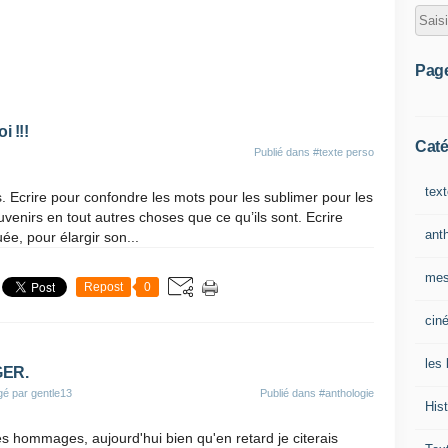
Pag
i !!!
Caté
Publié dans
#texte perso
tex
. Ecrire pour confondre les mots pour les sublimer pour les
enirs en tout autres choses que ce qu’ils sont. Ecrire
ant
ée, pour élargir son...
mes
Repost
0
cin
les 
GER.
gé par gentle13
Publié dans
#anthologie
Hist
es hommages, aujourd'hui bien qu'en retard je citerais