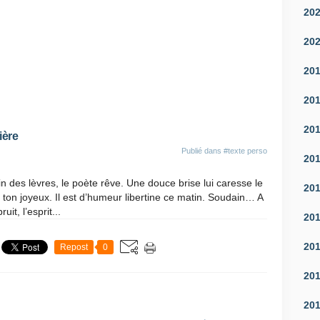
20
20
20
20
20
ière
Publié dans
#texte perso
20
n des lèvres, le poète rêve. Une douce brise lui caresse le
20
n ton joyeux. Il est d’humeur libertine ce matin. Soudain… A
it, l’esprit...
20
20
Repost
0
20
20