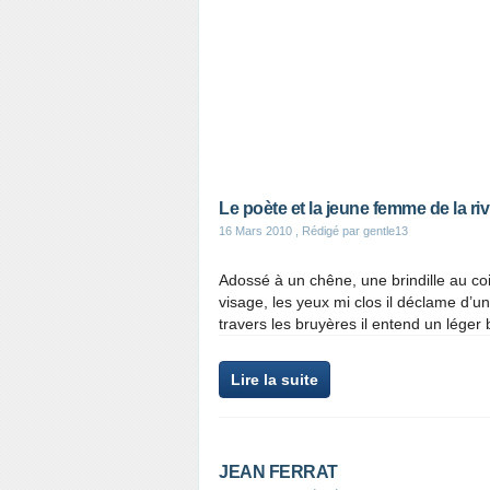
Le poète et la jeune femme de la riv
16 Mars 2010
, Rédigé par gentle13
Adossé à un chêne, une brindille au coi
visage, les yeux mi clos il déclame d’u
travers les bruyères il entend un léger bru
Lire la suite
JEAN FERRAT