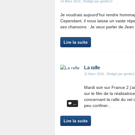
14 Mars 2010
, Rédigé par gentle13
Je voudrais aujourd'hui rendre hommage
Cependant, il nous laisse un vaste rép
ses chansons : Je veux parler de Jean f
Lire la suite
La rafle
11 Mars 2010
, Rédigé par gentle1
Mardi soir sur France 2 j
sur le film de la réalisatri
concernant la rafle du ve
…
peu confiner...
Lire la suite