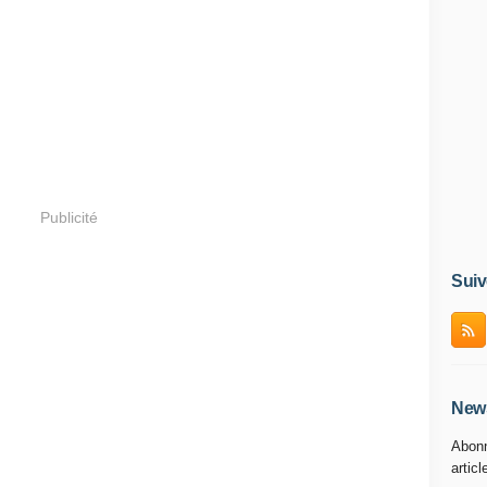
Publicité
Suiv
News
Abonn
articl