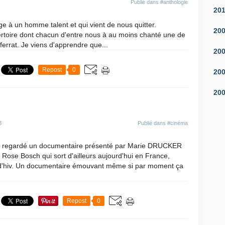
Publié dans
#anthologie
20
 à un homme talent et qui vient de nous quitter.
20
ertoire dont chacun d'entre nous à au moins chanté une de
errat. Je viens d'apprendre que...
20
Repost
0
20
20
3
Publié dans
#cinéma
'ai regardé un documentaire présenté par Marie DRUCKER
ce Rose Bosch qui sort d'ailleurs aujourd'hui en France,
l d'hiv. Un documentaire émouvant même si par moment ça
Repost
0