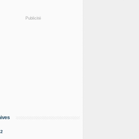
Publicité
ives
22