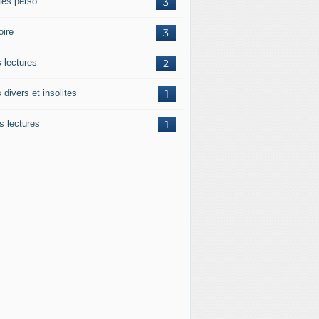
tes perso
3
oire
3
 lectures
2
s divers et insolites
1
s lectures
1