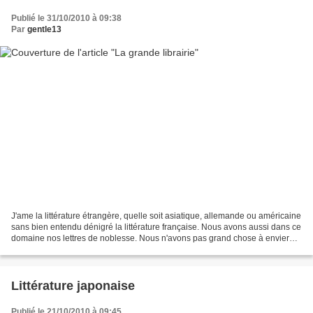
Publié le 31/10/2010 à 09:38
Par
gentle13
J'ame la littérature étrangère, quelle soit asiatique, allemande ou américaine
sans bien entendu dénigré la littérature française. Nous avons aussi dans ce
domaine nos lettres de noblesse. Nous n'avons pas grand chose à envier
aux autres, notre histoire...
Littérature japonaise
Publié le 21/10/2010 à 09:45