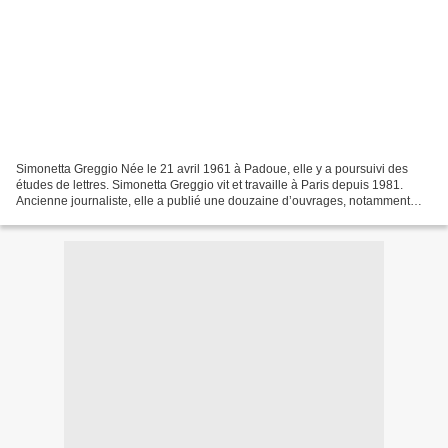
Simonetta Greggio Née le 21 avril 1961 à Padoue, elle y a poursuivi des
études de lettres. Simonetta Greggio vit et travaille à Paris depuis 1981.
Ancienne journaliste, elle a publié une douzaine d’ouvrages, notamment
des guides culinaires et l’auteur...