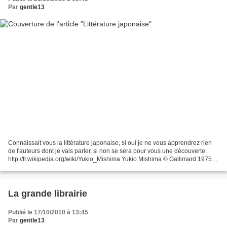
Par
gentle13
Connaissait vous la littérature japonaise, si oui je ne vous apprendrez rien
de l'auteurs dont je vais parler, si non se sera pour vous une découverte.
http://fr.wikipedia.org/wiki/Yukio_Mishima Yukio Mishima © Gallimard 1975
Le Pavillon d'or Yukio Mishima...
La grande librairie
Publié le 17/10/2010 à 13:45
Par
gentle13