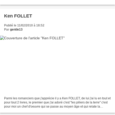
«voyage au bout de la nuit et...
Ken FOLLET
Publié le 11/02/2010 à 18:52
Par
gentle13
Parmi les romanciers que j'apprécie il y a Ken FOLLET, de lui j'ai lu en tout et
pour tout 2 livres, le premier que j'ai adoré c'est "les piliers de la terre" c'est
pour moi un chef d'oeuvre qui se passe au moyen âge et qui relate la
construction des...