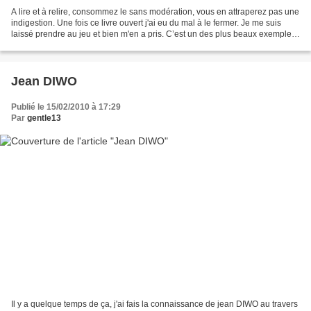
A lire et à relire, consommez le sans modération, vous en attraperez pas une
indigestion. Une fois ce livre ouvert j'ai eu du mal à le fermer. Je me suis
laissé prendre au jeu et bien m'en a pris. C’est un des plus beaux exemples
des oeuvres de l’École...
Jean DIWO
Publié le 15/02/2010 à 17:29
Par
gentle13
Il y a quelque temps de ça, j'ai fais la connaissance de jean DIWO au travers