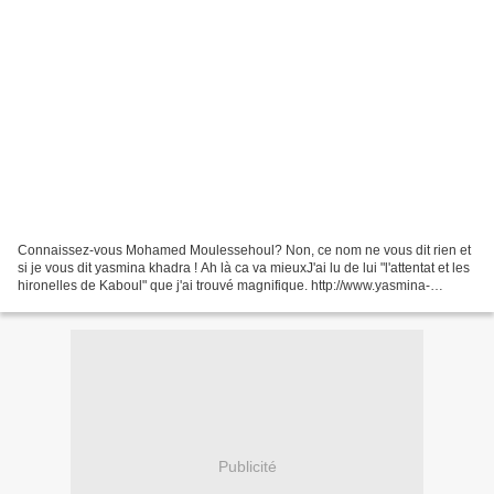
Connaissez-vous Mohamed Moulessehoul? Non, ce nom ne vous dit rien et
si je vous dit yasmina khadra ! Ah là ca va mieuxJ'ai lu de lui "l'attentat et les
hironelles de Kaboul" que j'ai trouvé magnifique. http://www.yasmina-
khadra.com/ Il récidive avec...
Publicité