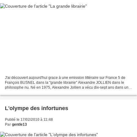
J'ai découvert aujourd'hui grace à une emission littéraire sur France 5 de
François BUSNEL dans la "grande librairie" Alexandre JOLLIEN dans le
philosophe nu. Né en 1975, Alexandre Jollien a vécu dix-sept ans dans une
institution spécialisée pour personnes...
L'olympe des infortunes
Publié le 17/02/2010 à 11:48
Par
gentle13