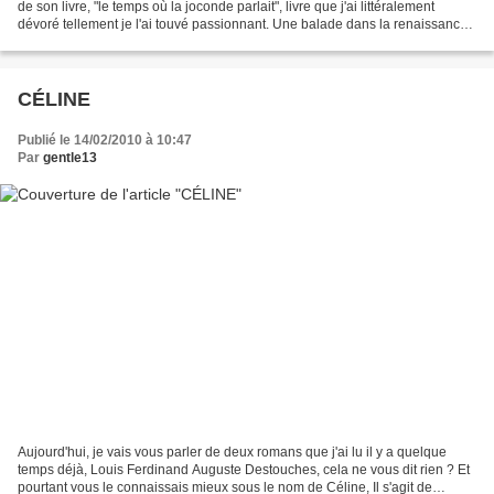
de son livre, "le temps où la joconde parlait", livre que j'ai littéralement
dévoré tellement je l'ai touvé passionnant. Une balade dans la renaissance
italienne où l'on côtoie...
CÉLINE
Publié le 14/02/2010 à 10:47
Par
gentle13
Aujourd'hui, je vais vous parler de deux romans que j'ai lu il y a quelque
temps déjà, Louis Ferdinand Auguste Destouches, cela ne vous dit rien ? Et
pourtant vous le connaissais mieux sous le nom de Céline, Il s'agit de