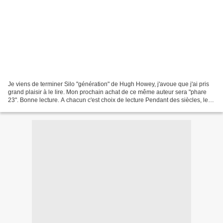
Je viens de terminer Silo "génération" de Hugh Howey, j'avoue que j'ai pris
grand plaisir à le lire. Mon prochain achat de ce même auteur sera "phare
23". Bonne lecture. A chacun c'est choix de lecture Pendant des siècles, les
gardiens de phare ont assuré...