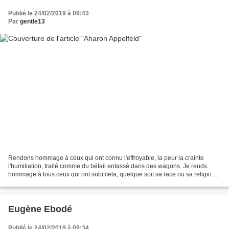
Publié le 24/02/2019 à 09:43
Par
gentle13
Rendons hommage à ceux qui ont connu l'effroyable, la peur la crainte
l'humiliation, traité comme du bétail entassé dans des wagons. Je rends
hommage à tous ceux qui ont subi cela, quelque soit sa race ou sa religion.
Depuis quelque temps, mon père et...
Eugène Ebodé
Publié le 24/02/2019 à 09:34