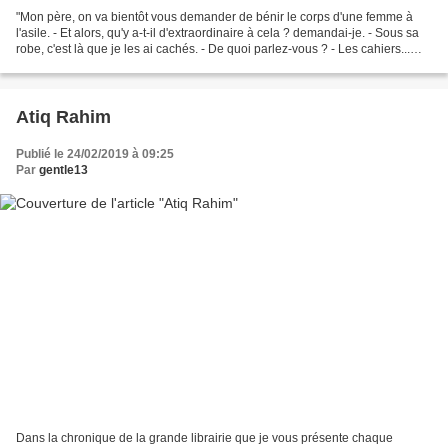
"Mon père, on va bientôt vous demander de bénir le corps d'une femme à
l'asile. - Et alors, qu'y a-t-il d'extraordinaire à cela ? demandai-je. - Sous sa
robe, c'est là que je les ai cachés. - De quoi parlez-vous ? - Les cahiers...
Ceux de Rose." Ainsi...
Atiq Rahim
Publié le 24/02/2019 à 09:25
Par
gentle13
Dans la chronique de la grande librairie que je vous présente chaque