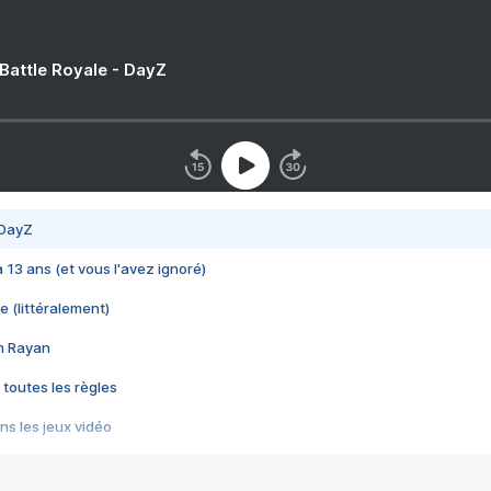
 Battle Royale - DayZ
 DayZ
 a 13 ans (et vous l'avez ignoré)
e (littéralement)
im Rayan
 toutes les règles
s les jeux vidéo
us choquant de Rockstar ? - Le scandale BULLY