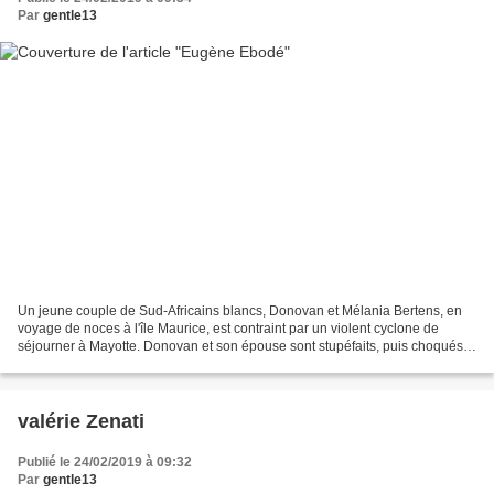
Par
gentle13
Un jeune couple de Sud-Africains blancs, Donovan et Mélania Bertens, en
voyage de noces à l'île Maurice, est contraint par un violent cyclone de
séjourner à Mayotte. Donovan et son épouse sont stupéfaits, puis choqués
d'y découvrir la misère sociale,...
valérie Zenati
Publié le 24/02/2019 à 09:32
Par
gentle13