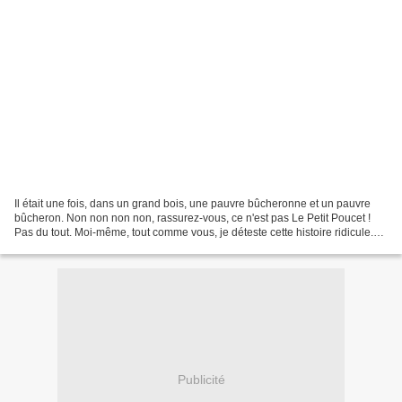
Il était une fois, dans un grand bois, une pauvre bûcheronne et un pauvre
bûcheron. Non non non non, rassurez-vous, ce n'est pas Le Petit Poucet !
Pas du tout. Moi-même, tout comme vous, je déteste cette histoire ridicule.
Où et quand a-t-on vu des parents...
Publicité