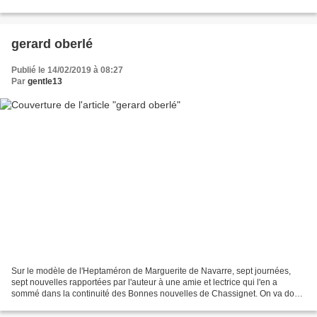
repoussant. Parmi elles, Caroline, la...
gerard oberlé
Publié le 14/02/2019 à 08:27
Par
gentle13
Sur le modèle de l'Heptaméron de Marguerite de Navarre, sept journées,
sept nouvelles rapportées par l'auteur à une amie et lectrice qui l'en a
sommé dans la continuité des Bonnes nouvelles de Chassignet. On va donc
retrouver dans cet Heptaméron morvandiau...