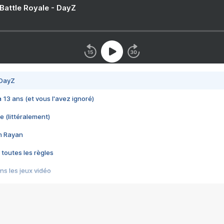
 Battle Royale - DayZ
 DayZ
 a 13 ans (et vous l'avez ignoré)
e (littéralement)
im Rayan
 toutes les règles
s les jeux vidéo
us choquant de Rockstar ? - Le scandale BULLY
e plus moche de Steam