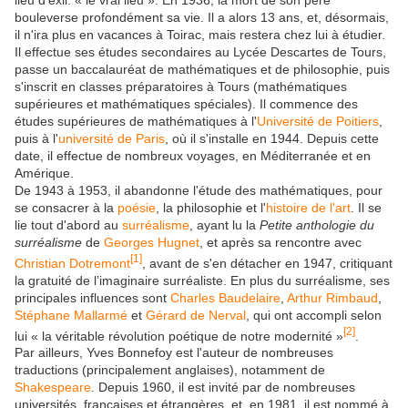
lieu d'exil:
« le vrai lieu »
. En 1936, la mort de son père
bouleverse profondément sa vie. Il a alors 13 ans, et, désormais,
il n'ira plus en vacances à Toirac, mais restera chez lui à étudier.
Il effectue ses études secondaires au Lycée Descartes de Tours,
passe un baccalauréat de mathématiques et de philosophie, puis
s'inscrit en classes préparatoires à Tours (mathématiques
supérieures et mathématiques spéciales). Il commence des
études supérieures de mathématiques à l'
Université de Poitiers
,
puis à l'
université de Paris
, où il s'installe en 1944. Depuis cette
date, il effectue de nombreux voyages, en Méditerranée et en
Amérique.
De 1943 à 1953, il abandonne l'étude des mathématiques, pour
se consacrer à la
poésie
, la philosophie et l'
histoire de l'art
. Il se
lie tout d'abord au
surréalisme
, ayant lu la
Petite anthologie du
surréalisme
de
Georges Hugnet
, et après sa rencontre avec
[
1
]
Christian Dotremont
, avant de s'en détacher en 1947, critiquant
la gratuité de l’imaginaire surréaliste. En plus du surréalisme, ses
principales influences sont
Charles Baudelaire
,
Arthur Rimbaud
,
Stéphane Mallarmé
et
Gérard de Nerval
, qui ont accompli selon
[
2
]
lui
« la véritable révolution poétique de notre modernité »
.
Par ailleurs, Yves Bonnefoy est l'auteur de nombreuses
traductions (principalement anglaises), notamment de
Shakespeare
. Depuis 1960, il est invité par de nombreuses
universités, françaises et étrangères, et, en 1981, il est nommé à