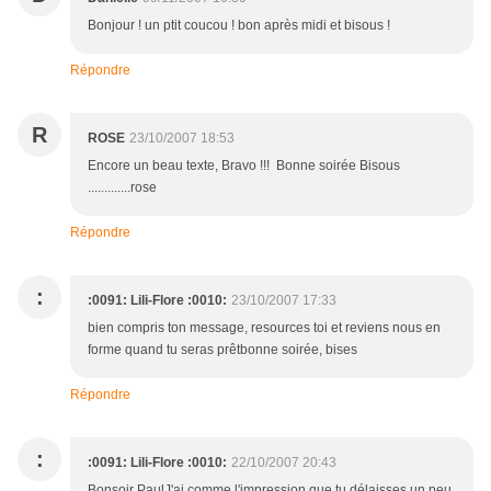
Bonjour ! un ptit coucou ! bon après midi et bisous !
Répondre
R
ROSE
23/10/2007 18:53
Encore un beau texte, Bravo !!! Bonne soirée Bisous
.............rose
Répondre
:
:0091: Lili-Flore :0010:
23/10/2007 17:33
bien compris ton message, resources toi et reviens nous en
forme quand tu seras prêtbonne soirée, bises
Répondre
:
:0091: Lili-Flore :0010:
22/10/2007 20:43
Bonsoir PaulJ'ai comme l'impression que tu délaisses un peu